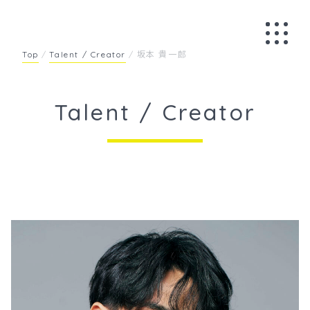
Skip
to
content
Top
/
Talent / Creator
/
坂本 貴一郎
Talent / Creator