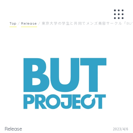
Skip
to
content
Top
/
Release
/
東京大学の学生と共同でメンズ美容サークル「BUT 
Release
2023/4/6