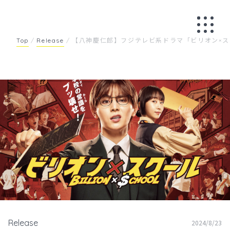
Skip
to
content
Top
/
Release
/
【八神慶仁郎】フジテレビ系ドラマ「ビリオン×
Release
2024/8/23