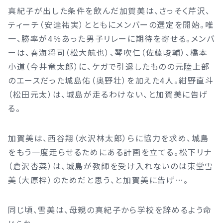
真紀子が出した条件を飲んだ加賀美は、さっそく芹沢、
ティーチ（安達祐実）とともにメンバーの選定を開始。唯
一、勝率が4％あった男子リレーに期待を寄せる。メンバ
ーは、春海将司（松大航也）、琴吹仁（佐藤峻輔）、橋本
小道（今井竜太郎）に、ケガで引退したものの元陸上部
のエースだった城島佑（奥野壮）を加えた4人。紺野直斗
（松田元太）は、城島が走るわけない、と加賀美に告げ
る。
加賀美は、西谷翔（水沢林太郎）らに協力を求め、城島
をもう一度走らせるためにある計画を立てる。松下リナ
（倉沢杏菜）は、城島が教師を受け入れないのは東堂雪
美（大原梓）のためだと思う、と加賀美に告げ…。
同じ頃、雪美は、母親の真紀子から学校を辞めるよう命