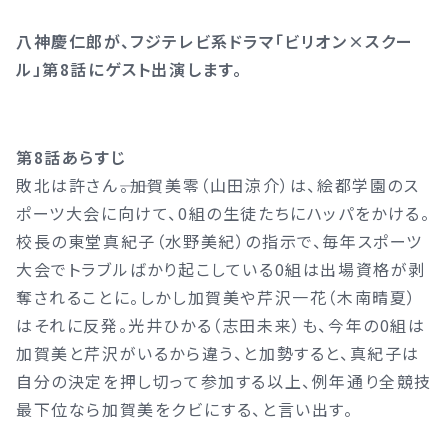
八神慶仁郎が、フジテレビ系ドラマ「ビリオン×スクー
ル」第8話にゲスト出演します。
第8話あらすじ
敗北は許さん――。加賀美零（山田涼介）は、絵都学園のス
ポーツ大会に向けて、0組の生徒たちにハッパをかける。
校長の東堂真紀子（水野美紀）の指示で、毎年スポーツ
大会でトラブルばかり起こしている0組は出場資格が剥
奪されることに。しかし加賀美や芹沢一花（木南晴夏）
はそれに反発。光井ひかる（志田未来）も、今年の0組は
加賀美と芹沢がいるから違う、と加勢すると、真紀子は
自分の決定を押し切って参加する以上、例年通り全競技
最下位なら加賀美をクビにする、と言い出す。