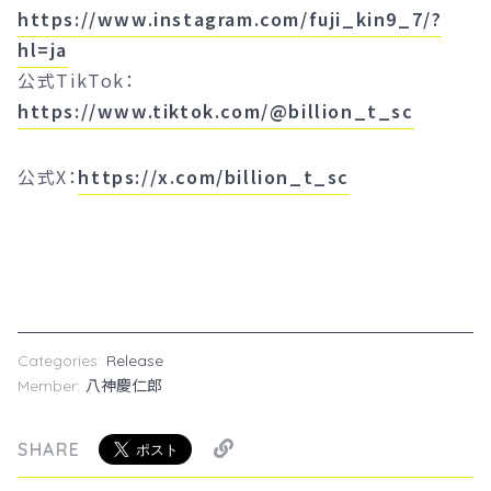
https://www.instagram.com/fuji_kin9_7/?
hl=ja
公式TikTok：
https://www.tiktok.com/@billion_t_sc
公式X：
https://x.com/billion_t_sc
Categories:
Release
Member:
八神慶仁郎
SHARE