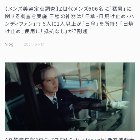
【メンズ美容定点調査】Z世代メンズ606名に「猛暑」に
関する調査を実施 三種の神器は「日傘・日焼け止め・ハ
ンディファン」!? 5人に1人以上が「日傘」を所持！ 「日焼
け止め」使用に「抵抗なし」が7割超
Vlog
2024/04/17
【八神慶仁郎】東急バスCM City star job「新卒運転士