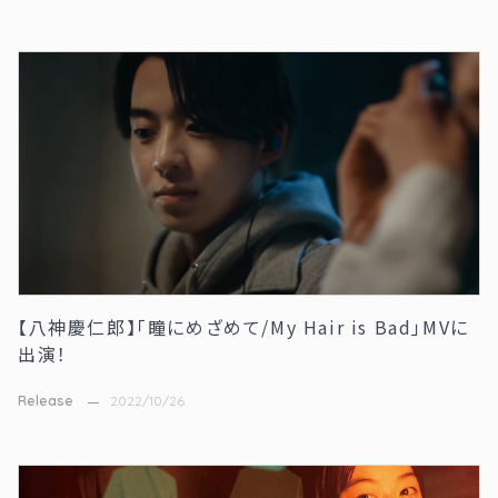
【八神慶仁郎】「瞳にめざめて/My Hair is Bad」MVに
出演！
Release
2022/10/26