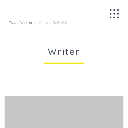
Skip
to
content
Top
/
Writer
/
Writer: 松倉寛之
Writer