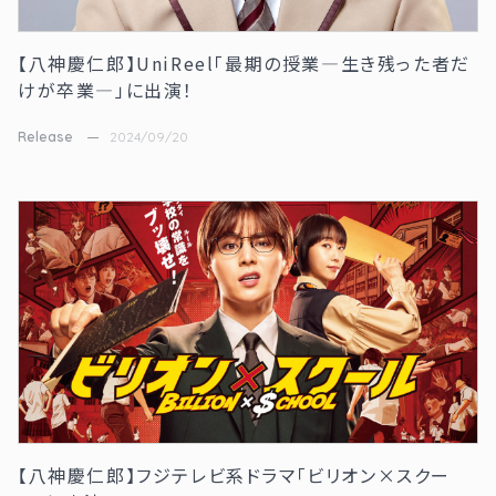
【八神慶仁郎】UniReel「最期の授業―生き残った者だ
けが卒業―」に出演！
Release
2024/09/20
【八神慶仁郎】フジテレビ系ドラマ「ビリオン×スクー