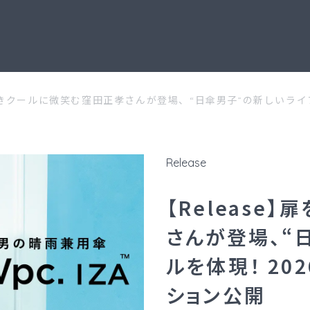
を開きクールに微笑む窪田正孝さんが登場、“日傘男子”の新しいラ
Release
【Release
さんが登場、“
ルを体現！ 2
ション公開