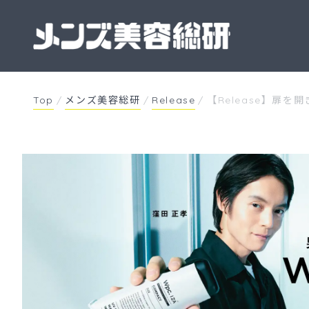
Skip
to
content
Top
/
メンズ美容総研
/
Release
/
【Release】扉