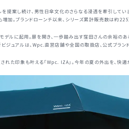
タイルを提案し続け、男性日傘文化のさらなる浸透を牽引して
増加。ブランドローンチ以来、シリーズ累計販売数は約225
ルモデルに起用。扉を開き、一歩踏み出す窪田さんの余裕のあ
ビジュアルは、Wpc.直営店舗や全国の取扱店、公式ブラン
れた印象も叶える「Wpc. IZA」。今年の夏の外出を、快適