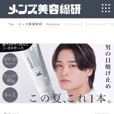
Skip
to
content
Top
/
メンズ美容総研
/
Release
/
【Release】【Makuak